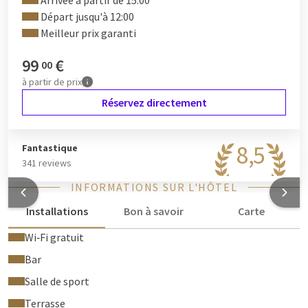
Arrivée à partir de 15:00
sport automobile ou les visiteurs assistant aux événements
Départ jusqu'à 12:00
internationaux.
Meilleur prix garanti
99
€
00
à partir de
prix
Réservez directement
8,5
Fantastique
341 reviews
INFORMATIONS SUR L'HÔTEL
Installations
Bon à savoir
Carte
Wi‑Fi gratuit
Bar
Salle de sport
Terrasse