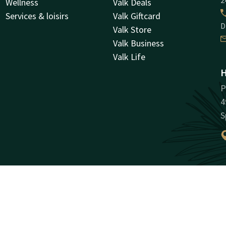
2
Wellness
Valk Deals
Services & loisirs
Valk Giftcard
D
Valk Store
Valk Business
Valk Life
H
P
4
S
Facebook
Instagram
LinkedIn
e prix