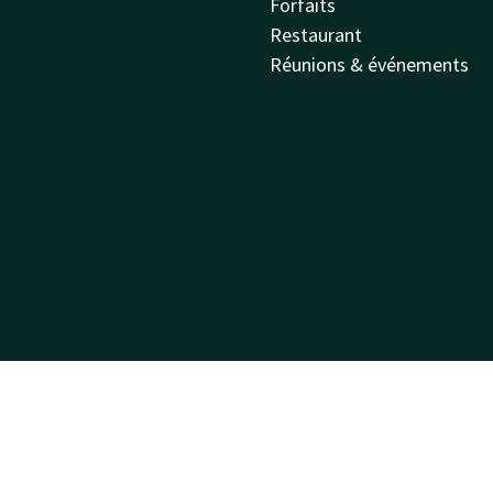
Forfaits
Restaurant
Réunions & événements
Sitemap
Privacy
Cookies
Responsabilité
Conditions
Meilleure garantie d