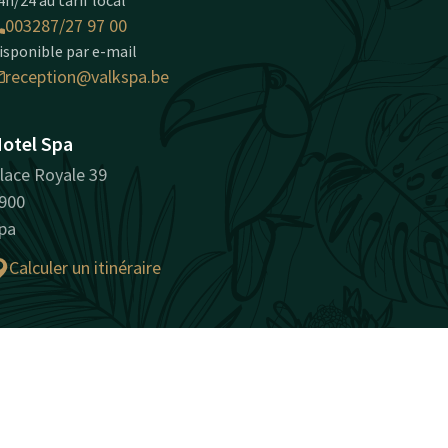
4h/24 au tarif local
003287/27 97 00
isponible par e-mail
reception@valkspa.be
otel Spa
lace Royale 39
900
pa
Calculer un itinéraire
naturellement surprenant