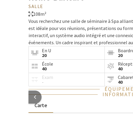
SALLE
108m²
Vous recherchez une salle de séminaire à Spa allian
est idéale pour vos réunions, présentations ou fo
interactif, un système audio intégré et une connexion
événements. Un cadre inspirant et professionnel au
En U
Board
20
20
École
Récept
40
40
Exam
Cabare
-
40
ÉQUIPEME
INFORMATI
Carte