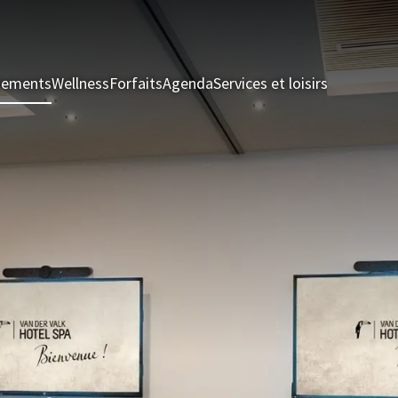
nements
Wellness
Forfaits
Agenda
Services et loisirs
Chambres 