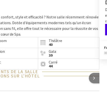
D
e
t confort, style et efficacité ? Notre salle récemment rénovée
r
rmations. Dotée d'équipements modernes tels qu'un écran
 sans fil, elle offre tout le nécessaire pour la réussite de vos
 cœur de Spa.
room
Théâtre
40
F
ion
Gala
3
39
t
Carré
44
NTS DE LA SALLE
ONS SUR L'HÔTEL