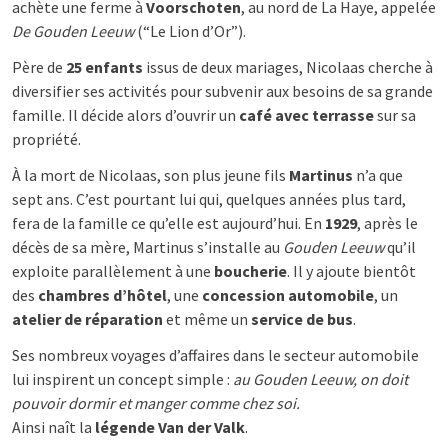
achète une ferme à
Voorschoten
, au nord de La Haye, appelée
De Gouden Leeuw
(“Le Lion d’Or”).
Père de
25 enfants
issus de deux mariages, Nicolaas cherche à
diversifier ses activités pour subvenir aux besoins de sa grande
famille. Il décide alors d’ouvrir un
café avec terrasse
sur sa
propriété.
À la mort de Nicolaas, son plus jeune fils
Martinus
n’a que
sept ans. C’est pourtant lui qui, quelques années plus tard,
fera de la famille ce qu’elle est aujourd’hui. En
1929
, après le
décès de sa mère, Martinus s’installe au
Gouden Leeuw
qu’il
exploite parallèlement à une
boucherie
. Il y ajoute bientôt
des
chambres d’hôtel
, une
concession automobile
, un
atelier de réparation
et même un
service de bus
.
Ses nombreux voyages d’affaires dans le secteur automobile
lui inspirent un concept simple :
au Gouden Leeuw, on doit
pouvoir dormir et manger comme chez soi.
Ainsi naît la
légende Van der Valk
.