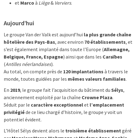
et
Marco
à
Liège
&
Verviers
.
Aujourd’hui
Le groupe Van der Valk est aujourd’hui
la plus grande chaîne
hôtelière des Pays-Bas
, avec environ
70 établissements
, et
s’est également implanté dans toute l’Europe (
Allemagne,
Belgique, France, Espagne
) ainsi que dans les
Caraïbes
(
Antilles néerlandaises
).
Au total, on compte près de
120 implantations
à travers le
monde, toutes guidées par les
mêmes valeurs familiales
.
En
2019
, le groupe fait l’acquisition du bâtiment du
Sélys
,
anciennement exploité par la chaîne
Crowne Plaza
.
Séduit par le
caractère exceptionnel
et
l’emplacement
privilégié
de ce lieu chargé d’histoire, le groupe y voit un
potentiel évident.
L’Hôtel Sélys devient alors le
troisième établissement
géré