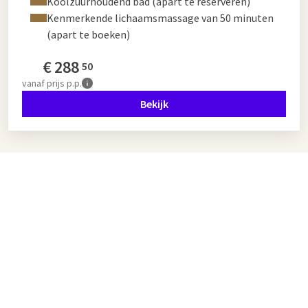
Koolzuurhoudend bad (apart te reserveren)
Kenmerkende lichaamsmassage van 50 minuten
(apart te boeken)
€
288
50
vanaf
prijs p.p.
Bekijk