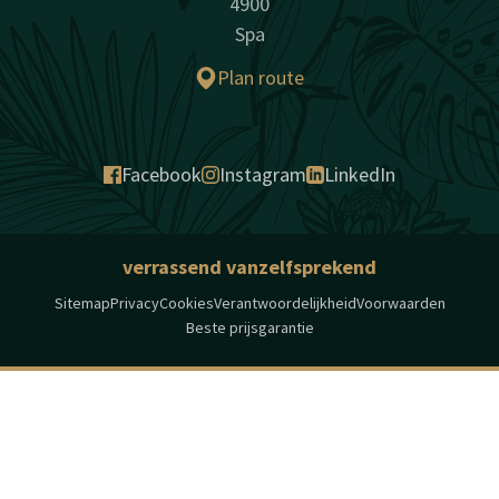
4900
Spa
Plan route
Facebook
Instagram
LinkedIn
verrassend vanzelfsprekend
Sitemap
Privacy
Cookies
Verantwoordelijkheid
Voorwaarden
Beste prijsgarantie