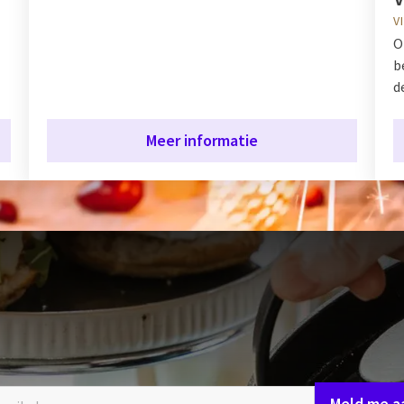
V
O
b
d
Meer informatie
e laatste updates over onze aa
en activiteiten
BLIJF OP DE HOOGTE!
Meld me a