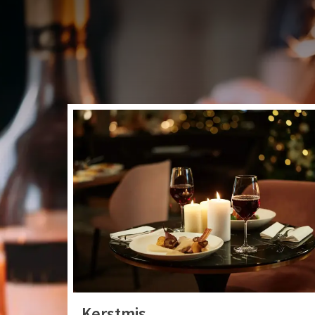
Welkom bij Van der 
gezelligheid samen
andere special
Kerstmis