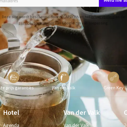
Deze site wordt beschermd door reCAPTCHA en het
privacybeleid
en de
servicevoorwaarden
van Google zijn van toepassing.
te prijs garanties
Van der Valk
Green Key
Hotel
Van der Valk
Agenda
Van der Valk
2