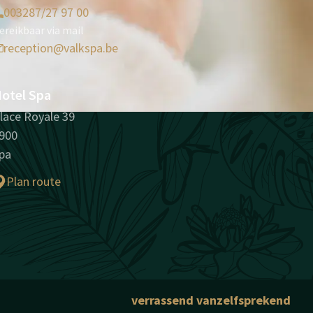
003287/27 97 00
ereikbaar via mail
reception@valkspa.be
otel Spa
lace Royale 39
900
pa
Plan route
verrassend vanzelfsprekend