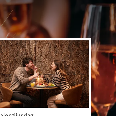
er komen traditie en
derdag, Kerstmis of
ecialer worden.
alentijnsdag