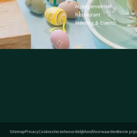
Arrangementen
Restaurant
Meeting & Events
Sitemap
Privacy
Cookies
Verantwoordelijkheid
Voorwaarden
Beste prij