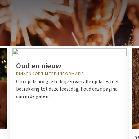
GENIETEN BIJ VAN DER VALK
Valk Hotel Spa, uw ideale bestemming om feest te vieren! Hi
 in een warme en gastvrije sfeer. Of het nu voor Pasen, Moe
e gelegenheden is, wij zorgen ervoor dat deze dagen nog sp
Oud en nieuw
BINNENKORT MEER INFORMATIE
Om op de hoogte te blijven van alle updates met
betrekking tot deze feestdag, houd deze pagina
dan in de gaten!
V