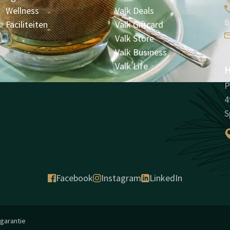
Wellness
Valk Deals
B
Faciliteiten
Valk Giftcard
Valk Store
Valk Business
Valk Life
H
P
4
S
Facebook
Instagram
LinkedIn
sgarantie