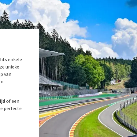
chts enkele
ze unieke
op van
en
ijd
of een
e perfecte