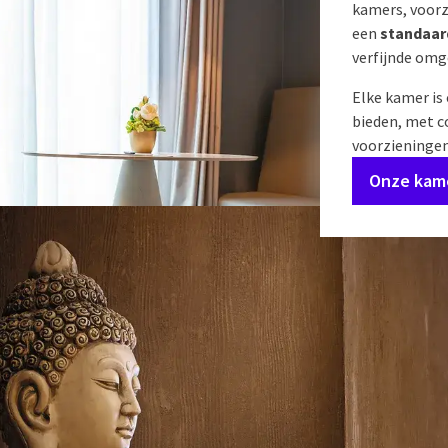
kamers, voorz
een
standaa
verfijnde omg
Elke kamer i
bieden, met c
voorzieningen.
Onze kam