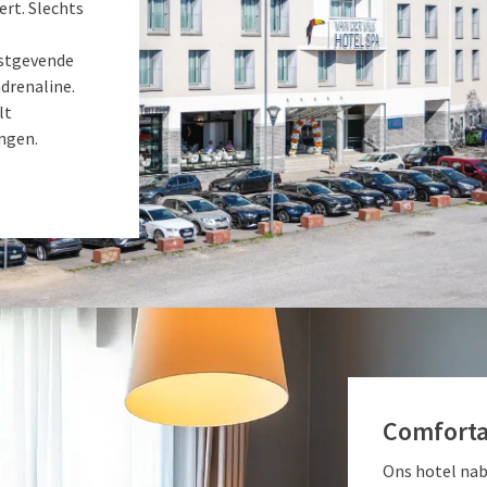
rt. Slechts
ustgevende
drenaline.
lt
ngen.
Comforta
Ons hotel nab