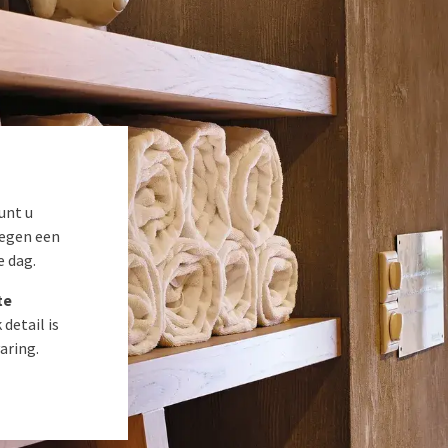
unt u
egen een
e dag.
te
 detail is
aring.